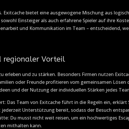
els. Exitcache bietet eine ausgewogene Mischung aus logis
sowohl Einsteiger als auch erfahrene Spieler auf ihre Kost
enarbeit und Kommunikation im Team – entscheidend, we
 regionaler Vorteil
zu erleben und zu stärken. Besonders Firmen nutzen Exitc
Familien oder Freunde profitieren vom gemeinsamen Lösen de
deen und der Nutzung der individuellen Stärken jedes Tea
ert: Das Team von Exitcache führt in die Regeln ein, erklär
t jederzeit Unterstützung bereit, sodass der Besuch entspan
ütte: Du musst nicht weit reisen, um ein hochwertiges Esca
ten mithalten kann.