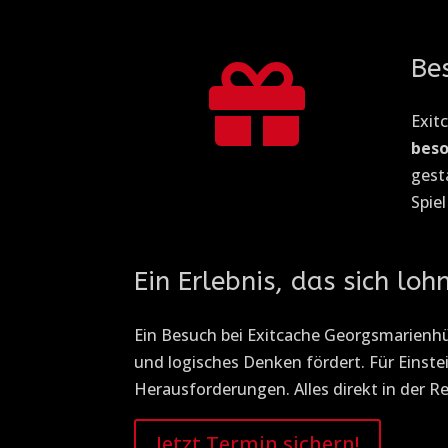
Be

Exit
bes
gest
Spie
Ein Erlebnis, das sich loh
Ein Besuch bei Exitcache Georgsmarienhüt
und logisches Denken fördert. Für Einstei
Herausforderungen. Alles direkt in der 
Jetzt Termin sichern!