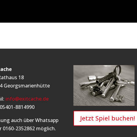
cache
athaus 18
4 Georgsmarienhütte
il:
info@exitcache.de
: 05401-8814990
Jetzt Spiel buchen!
ung auch über Whatsapp
r 0160-2352862 möglich.